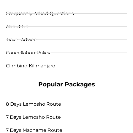
Frequently Asked Questions
About Us
Travel Advice
Cancellation Policy
Climbing Kilimanjaro
Popular Packages
8 Days Lemosho Route
7 Days Lemosho Route
7 Days Machame Route