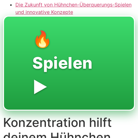
Die Zukunft von Hühnchen-Überquerungs-Spielen
und innovative Konzepte
🔥
Spielen
▶️
Konzentration hilft
deinem Hühnchen,