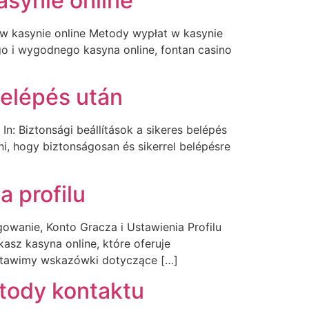
asynie online
w kasynie online Metody wypłat w kasynie
go i wygodnego kasyna online, fontan casino
belépés után
: Biztonsági beállítások a sikeres belépés
ni, hogy biztonságosan és sikerrel belépésre
a profilu
owanie, Konto Gracza i Ustawienia Profilu
asz kasyna online, które oferuje
dstawimy wskazówki dotyczące […]
etody kontaktu