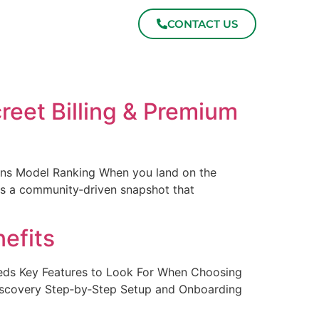
CONTACT US
reet Billing & Premium
Fans Model Ranking When you land on the
 is a community‑driven snapshot that
nefits
eds Key Features to Look For When Choosing
iscovery Step‑by‑Step Setup and Onboarding