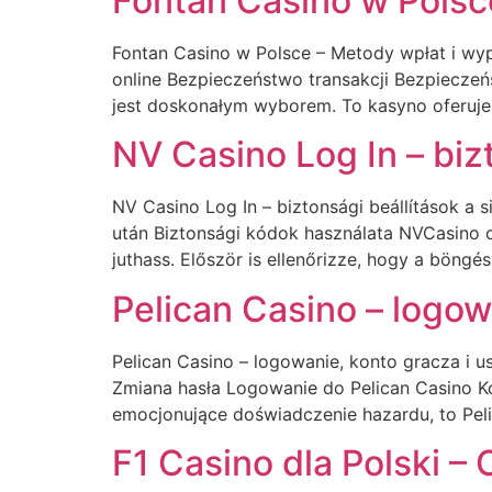
Fontan Casino w Polsce
Fontan Casino w Polsce – Metody wpłat i wy
online Bezpieczeństwo transakcji Bezpieczeń
jest doskonałym wyborem. To kasyno oferuje s
NV Casino Log In – biz
NV Casino Log In – biztonsági beállítások a 
után Biztonsági kódok használata NVCasino on
juthass. Először is ellenőrizze, hogy a böngés
Pelican Casino – logow
Pelican Casino – logowanie, konto gracza i 
Zmiana hasła Logowanie do Pelican Casino Kon
emocjonujące doświadczenie hazardu, to Pel
F1 Casino dla Polski –